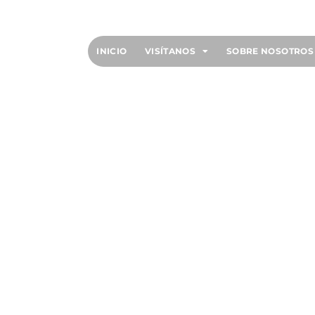
INICIO
VISÍTANOS
SOBRE NOSOTROS
QUEJAS,
S Y
 (PQRS)